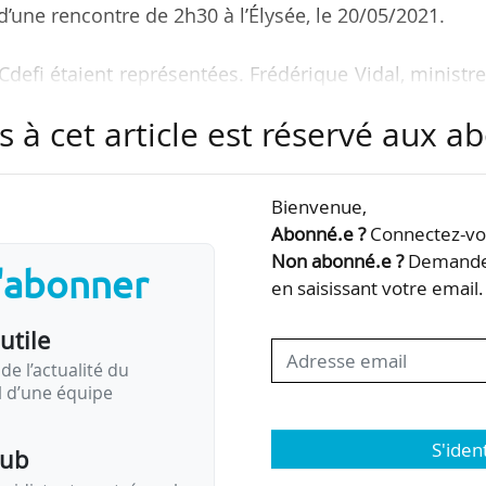
d’une rencontre de 2h30 à l’Élysée, le 20/05/2021.
a Cdefi étaient représentées. Frédérique Vidal, ministr
tre, participaient.
s à cet article est réservé aux 
ale » pour les étudiants qui n’auraient pas encore
e un temps à la veille de la rentrée au cours duquel 
Bienvenue,
être vaccinés ». Les modalités pratiques n’ont pas en
Abonné.e ?
Connectez-vou
Non abonné.e ?
Demandez
s'abonner
en saisissant votre email.
maximum les auto-tests à la rentrée a également 
utile
de l’actualité du
il d’une équipe
S'iden
pub