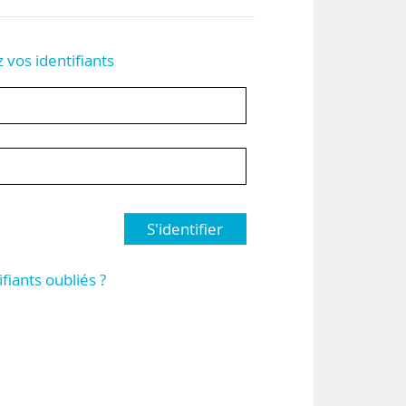
z vos identifiants
S'identifier
ifiants oubliés ?