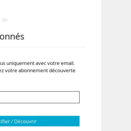
e de
abonnés
 été
« on
core
s uniquement avec votre email.
 votre abonnement découverte
été
tifier / Découvrir