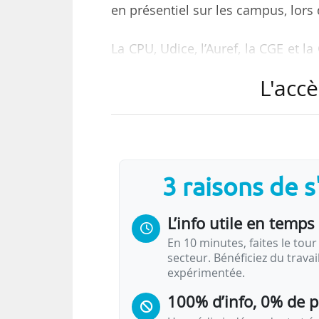
en présentiel sur les campus, lors 
La CPU, Udice, l’Auref, la CGE et l
l’Esri, et Jean Castex, Premier minis
L'accè
L’idée d’une « rentrée pré-vaccin
vaccinés a été évoquée, c’est-à-dir
pourrait leur rappeler l’intérêt d’
été abordées.
3 raisons de 
La nécessité de développer au 
L’info utile en temps 
discutée.…
En 10 minutes, faites le tour 
secteur. Bénéficiez du trava
expérimentée.
100% d’info, 0% de 