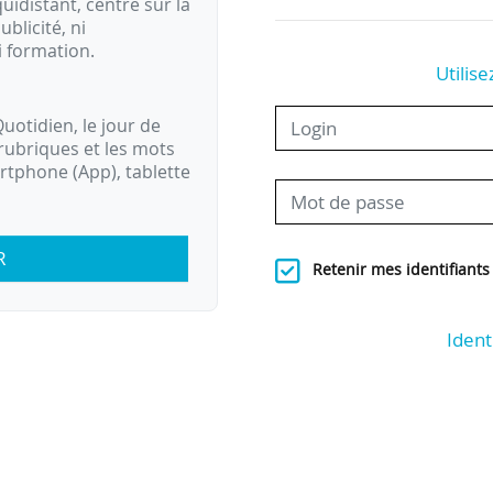
idistant, centré sur la
ublicité, ni
i formation.
Utilise
uotidien, le jour de
rubriques et les mots
artphone (App), tablette
R
Retenir mes identifiants
Ident