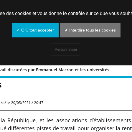
Prendre un rendez-vous
lise des cookies et vous donne le contrôle sur ce que vous souha
✓ OK, tout accepter
✗ Interdire tous les cookies
Personnaliser
ravail discutées par Emmanuel Macron et les universités
s de travail discutées par Emmanuel
s
ublié le
20/05/2021 à 20:47
a République, et les associations d’établissements
é différentes pistes de travail pour organiser la ren