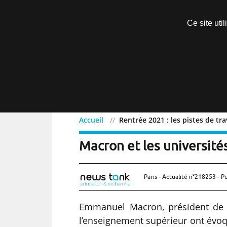
Découvrir sans engagement
Ce site uti
Menu
Accueil
Rentrée 2021 : les pistes de t
Rentrée 2021 : les piste
Macron et les université
Paris - Actualité n°218253 - P
Emmanuel Macron, président de l
l’enseignement supérieur ont évoqu