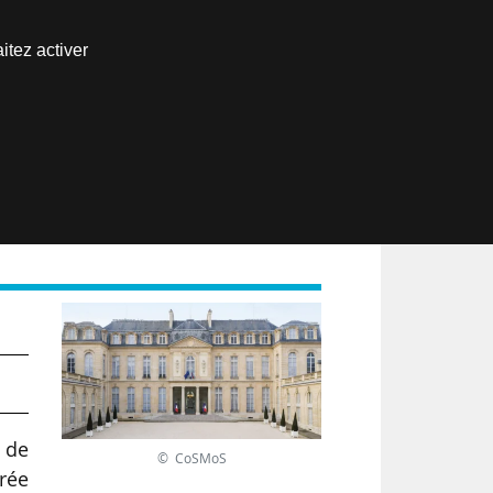
Nous joindre
itez activer
Espace abonné
EN
 de
© CoSMoS
trée