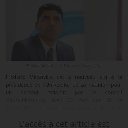
Frédéric Miranville - © Clicanoo/Ludovic Laï-Yu
Frédéric Miranville est à nouveau élu à la
présidence de l’Université de La Réunion pour
un second mandat par le conseil
d’administration, avec 22 voix sur 36, le
20/05/2021, annonce l’établissement le même
jour. De son côté, Brigitte Grondin Perez
L'accès à cet article est
recueille 12 voix, et deux votes blancs sont