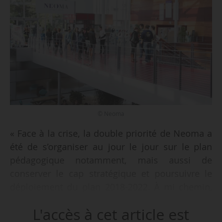
© Neoma
« Face à la crise, la double priorité de Neoma a
été de s’organiser au jour le jour sur le plan
pédagogique notamment, mais aussi de
conserver le cap stratégique et poursuivre le
déploiement du plan 2018-2022. À mi chemin,
notre ambition reste d’être un challenger
L'accès à cet article est
innovant de notre secteur, qui se transforme