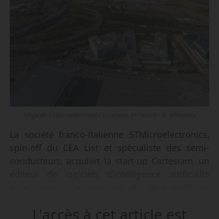
Siège de STMicroelectronics à Genève, en Suisse - © Wikipédia
La société franco-italienne STMicroelectronics,
spin-off du CEA List et spécialiste des semi-
conducteurs, acquiert la start-up Cartesiam, un
éditeur de logiciels d’intelligence artificielle
pour systèmes embarqués, afin de « renforcer
sa stratégie en matière d’IA », annonce
L'accès à cet article est
l’entreprise le 19/05/2021.