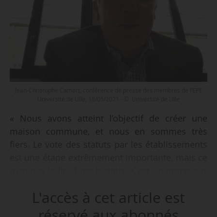
Jean-Christophe Camart, conférence de presse des membres de l’EPE
Université de Lille, 18/05/2021 - © Université de Lille
« Nous avons atteint l’objectif de créer une
maison commune, et nous en sommes très
fiers. Le vote des statuts par les établissements
est une étape extrêmement importante, mais ce
n’est pas la fin d’une histoire. C’est un processus
institutionnel qui nous donne un bel outil pour
L'accès à cet article est
concilier les dynamiques du site, mais aussi
celles avec nos partenaires », déclare Jean-
réservé aux abonnés