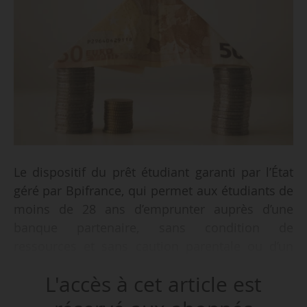
Le dispositif du prêt étudiant garanti par l’État
géré par Bpifrance, qui permet aux étudiants de
moins de 28 ans d’emprunter auprès d’une
banque partenaire, sans condition de
ressources et sans caution parentale ou d’un
tiers, dispose d’une dotation de 20M€ pour 2021
L'accès à cet article est
dans le cadre du plan de relance, indique le
Mesri le 11/05/2021.