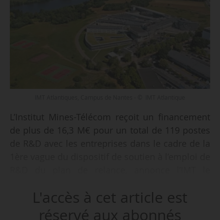
IMT Atlantiques, Campus de Nantes - © IMT Atlantique
L’Institut Mines-Télécom reçoit un financement
de plus de 16,3 M€ pour un total de 119 postes
de R&D avec les entreprises dans le cadre de la
1ère vague du dispositif de soutien à l’emploi de
R&D du plan de relance, annonce l’IMT le
12/05/2021.
L'accès à cet article est
e
Il figure ainsi en 4
position des opérateurs
réservé aux abonnés