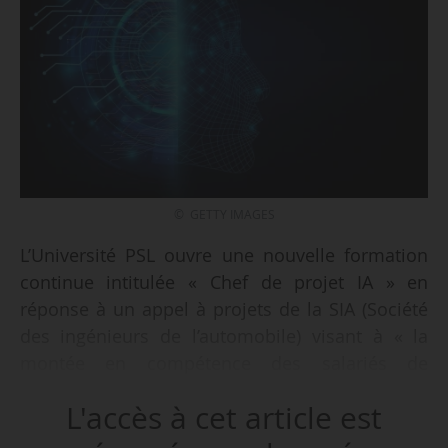
© GETTY IMAGES
L’Université PSL ouvre une nouvelle formation
continue intitulée « Chef de projet IA » en
réponse à un appel à projets de la SIA (Société
des ingénieurs de l’automobile) visant à « la
montée en compétence des salariés de
l’industrie automobile française dans le
L'accès à cet article est
domaine de l’intelligence artificielle », annonce
PSL le 10/05/2021.