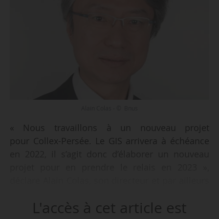
Alain Colas - © Bnus
« Nous travaillons à un nouveau projet
pour Collex-Persée. Le GIS arrivera à échéance
en 2022, il s’agit donc d’élaborer un nouveau
projet pour en prendre le relais en 2023 »,
déclare Alain Colas, son directeur et par ailleurs
à la tête de la BNU de Strasbourg, à News Tank,
L'accès à cet article est
le 11/05/2021.