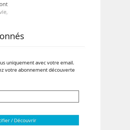
ont
vie,
ts,
abonnés
urs
s uniquement avec votre email.
aux
 votre abonnement découverte
tifier / Découvrir