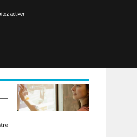
Nous joindre
itez activer
Espace abonné
EN
ntre