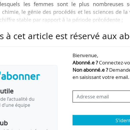
lesquels les femmes sont le plus nombreuses s
la chimie, le génie des procédés et les sciences de la 
 chiffre stable par rapport à la période précédente ;
sés sont l’informatique, les services de transpor
s à cet article est réservé aux 
res est inférieur de plus de 12 % à celui de le
tenance d’une thèse Cifre.
Bienvenue,
Abonné.e ?
Connectez-vou
nnées issus d’une étude de la Cdefi s’intéressant 
Non abonné.e ?
Demandez
s'abonner
ieurs, publiée le…
en saisissant votre email.
utile
de l’actualité du
il d’une équipe
S'iden
pub