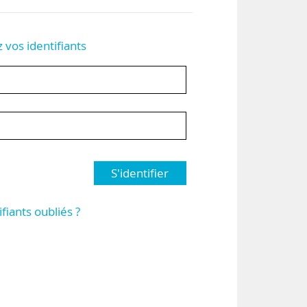
z vos identifiants
S'identifier
ifiants oubliés ?