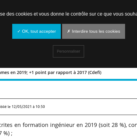
Prendre un rendez-vous
lise des cookies et vous donne le contrôle sur ce que vous souha
✓ OK, tout accepter
✗ Interdire tous les cookies
Personnaliser
mmes en 2019; +1 point par rapport à 2017 (Cdefi)
% de femmes en 2019; +1 point par
ublié le
12/05/2021 à 10:50
rites en formation ingénieur en 2019 (soit 28 %), co
7 %) ;