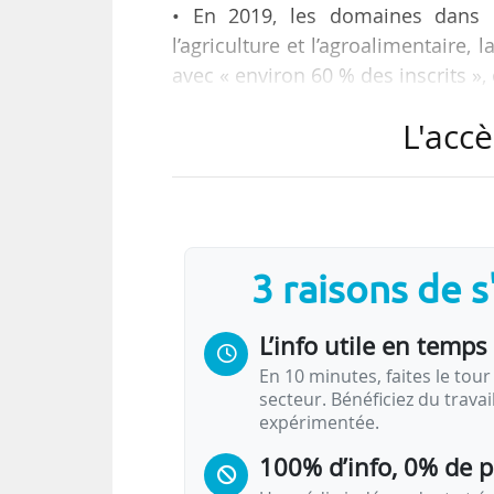
• En 2019, les domaines dans 
l’agriculture et l’agroalimentaire, 
avec « environ 60 % des inscrits »,
• Les domaines les moins fémini
L'accè
l’électronique et l’électricité ;
• Le salaire médian des docteu
homologues, cinq ans après la sou
Telles sont quelques-unes des do
3 raisons de 
effectifs féminins en école d’ingén
L’info utile en temps 
En 10 minutes, faites le tour 
secteur. Bénéficiez du trava
expérimentée.
100% d’info, 0% de 