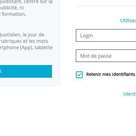
idistant, centré sur la
ublicité, ni
i formation.
Utilise
uotidien, le jour de
rubriques et les mots
artphone (App), tablette
R
Retenir mes identifiants
Ident