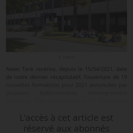
© ENSCR
News Tank recense, depuis le 15/04/2021, date
de notre dernier récapitulatif, l’ouverture de 19
nouvelles formations pour 2021 annoncées par
plusieurs établissements d’enseignement
supérieur. Elles s’ajoutent aux 137 formations
déjà signalées par News Tank.
L'accès à cet article est
Concernant les écoles de management :
réservé aux abonnés