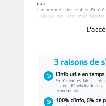
up » ;
• se prémunir des conflits d’intérêt
• allouer des ressources dédiées
ayant un rôle plus actif au capital 
L'accè
• et accroître les échanges entre
d’investissement ».
Telles sont les quatre recom
optimisation et transfert à la dir
3 raisons de 
place des acteurs du transfert de 
L’info utile en temps 
En 10 minutes, faites le tour 
secteur. Bénéficiez du trava
expérimentée.
100% d’info, 0% de 