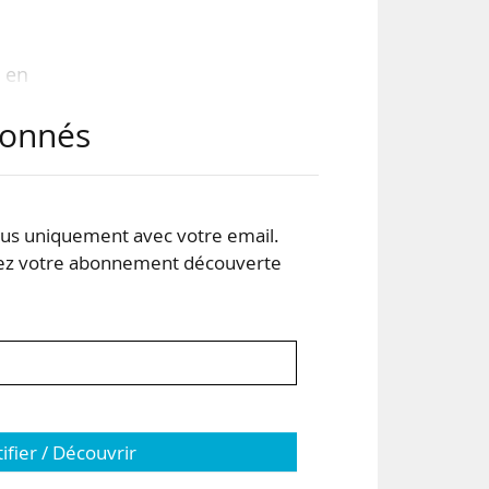
 en
;
abonnés
onds
ôle
s uniquement avec votre email.
r la
 votre abonnement découverte
tifier / Découvrir