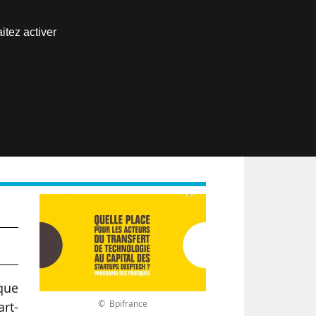
Nous joindre
itez activer
Espace abonné
EN
que
© Bpifrance
art-