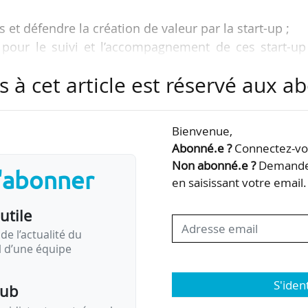
s et défendre la création de valeur par la start-up ;
 pour le suivi et l’accompagnement de ces start-up
: « c’est très important sur les phases de croissance » 
s à cet article est réservé aux 
 les acteurs du transfert de technologies et les f
Bienvenue,
mandations de Sonia Falourd, responsable du p
Abonné.e ?
Connectez-vou
ection deep tech de Bpifrance, issues de son étude su
Non abonné.e ?
Demandez
s'abonner
technologie au capital des start-up…
en saisissant votre email.
utile
de l’actualité du
il d’une équipe
S'iden
pub