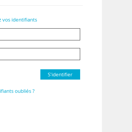
z vos identifiants
S'identifier
ifiants oubliés ?