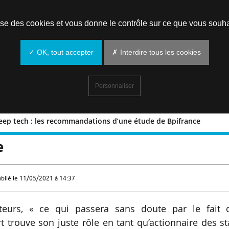
Prendre un rendez-vous
lise des cookies et vous donne le contrôle sur ce que vous souha
✓ OK, tout accepter
✗ Interdire tous les cookies
Personnaliser
deep tech : les recommandations d’une étude de Bpifrance
rt-up deep tech : les recommandations
e
ublié le
11/05/2021 à 14:37
cteurs, « ce qui passera sans doute par le fait 
t trouve son juste rôle en tant qu’actionnaire des st