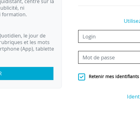
idistant, centré sur la
ublicité, ni
i formation.
Utilise
uotidien, le jour de
rubriques et les mots
artphone (App), tablette
R
Retenir mes identifiants
Ident