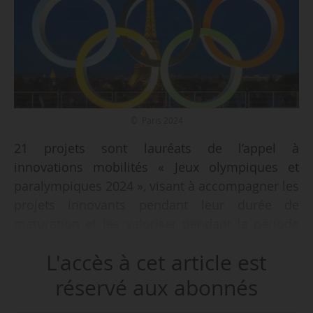
© Paris 2024
21 projets sont lauréats de l’appel à
innovations mobilités « Jeux olympiques et
paralympiques 2024 », visant à accompagner les
projets innovants pendant leur durée de
maturation et les valoriser pendant la période
des Jeux, annonce Jean-Baptiste
L'accès à cet article est
Djebbari, ministre délégué chargé des
transports, le 06/05/2021.
réservé aux abonnés