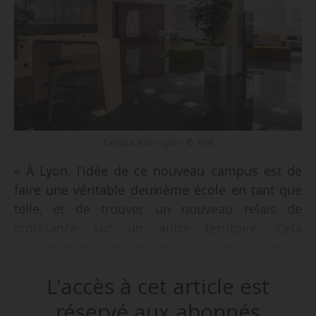
Campus BSB - Lyon - © BSB
« À Lyon, l’idée de ce nouveau campus est de
faire une véritable deuxième école en tant que
telle, et de trouver un nouveau relais de
croissance sur un autre territoire. Cela
augmente le potentiel de marché en amont, et
permet à BSB de répondre à un potentiel
L'accès à cet article est
supplémentaire par rapport à Dijon. Cela
renforce aussi nos liaisons avec le bassin
réservé aux abonnés