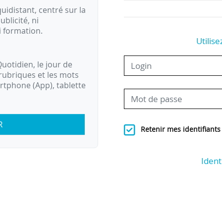
idistant, centré sur la
ublicité, ni
i formation.
Utilise
uotidien, le jour de
rubriques et les mots
artphone (App), tablette
R
Retenir mes identifiants
Ident