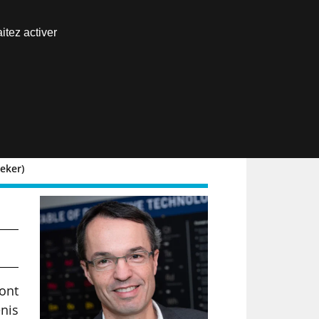
Nous joindre
itez activer
Espace abonné
EN
aeker)
es
sont
enis