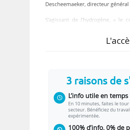
Descheemaeker, directeur général d
S’agissant de l’hydrogène, « le 
important et un ensemble d’acteurs,
le permettre. Cela peut porter 
L'accè
sécuritaires, sur la logistique ass
général de l’IRT.
Pour l’électrification, « à part
avion, il y a aussi des piles à co
3 raisons de 
L’info utile en temps 
En 10 minutes, faites le tour 
secteur. Bénéficiez du trava
expérimentée.
100% d’info, 0% de 