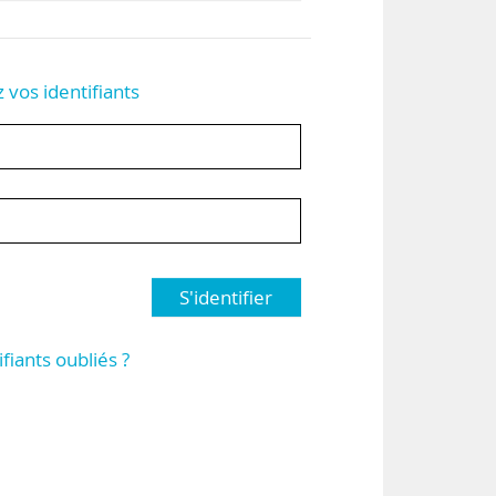
z vos identifiants
S'identifier
ifiants oubliés ?