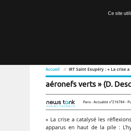
Découvrir sans engagement
Ce site uti
Menu
Accueil
IRT Saint Exupéry : « La crise 
IRT Saint Exupéry : « La 
aéronefs verts » (D. De
Paris - Actualité n°216784 - P
« La crise a catalysé les réflexi
apparus en haut de la pile : L’hy