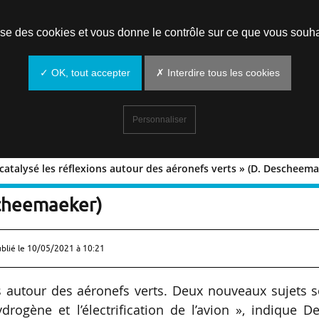
Prendre un rendez-vous
lise des cookies et vous donne le contrôle sur ce que vous souha
✓ OK, tout accepter
✗ Interdire tous les cookies
Personnaliser
a catalysé les réflexions autour des aéronefs verts » (D. Descheem
crise a catalysé les réflexions autour d
scheemaeker)
ublié le
10/05/2021 à 10:21
ons autour des aéronefs verts. Deux nouveaux sujets 
drogène et l’électrification de l’avion », indique D