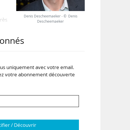
Denis Descheemaeker - © Denis
rès
Descheemaeker
pour
cts
abonnés
teur
’un
s uniquement avec votre email.
 votre abonnement découverte
tifier / Découvrir