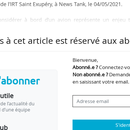
e l’IRT Saint Exupéry, à News Tank, le 04/05/2021.
considérer à bord d’un avion représente un enjeu t
 dont l’IRT Saint Exupéry fait partie, se mobilisent 
sur la compatibilité des matériaux, sur les aspe
s à cet article est réservé aux 
ociée à l’hydrogène liquide, etc. », indique le direc
Bienvenue,
ir du moment où nous avons de l’hydrogène à bord d
Abonné.e ?
Connectez-vou
Non abonné.e ?
Demandez
mbustible pour transformer cet hydrogène…
s'abonner
en saisissant votre email.
utile
de l’actualité du
il d’une équipe
S'iden
pub