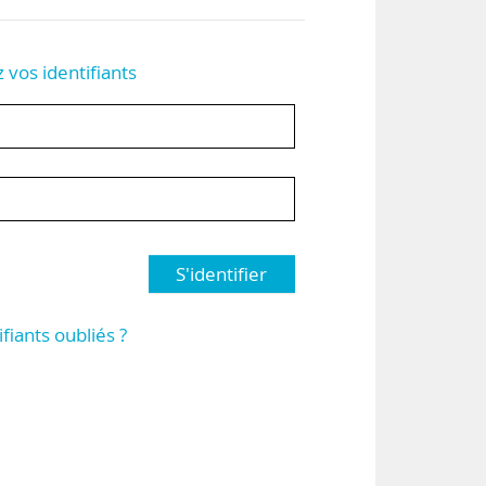
z vos identifiants
S'identifier
ifiants oubliés ?