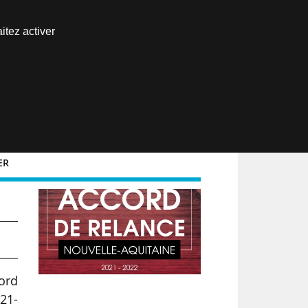
Nous joindre
itez activer
Espace abonné
EN
ER
cord
21-