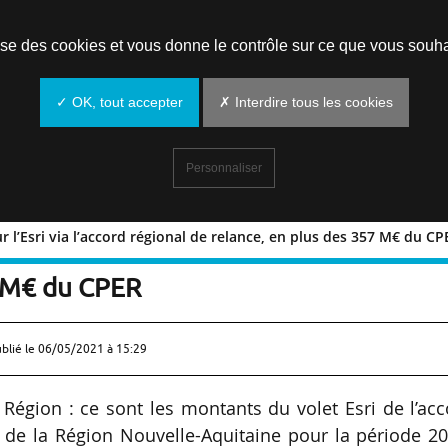
Prendre un rendez-vous
lise des cookies et vous donne le contrôle sur ce que vous souha
✓ OK, tout accepter
✗ Interdire tous les cookies
Personnaliser
 l’Esri via l’accord régional de relance, en plus des 357 M€ du CP
€ pour l’Esri via l’accord régional de
7 M€ du CPER
ublié le
06/05/2021 à 15:29
 Région : ce sont les montants du volet Esri de l’ac
 de la Région Nouvelle-Aquitaine pour la période 20