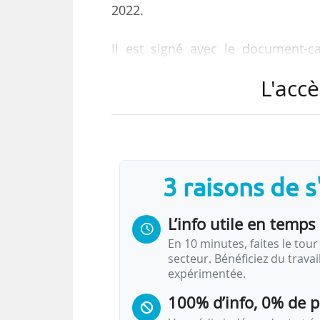
2022.
Il est signé avec le document-c
Nouvelle-Aquitaine et Fabienne
L'accè
présence de Jacqueline Gourault, 
avec les collectivités territoriales
Ces 93,1 M€ dédiés au volet Esri d
du CPER (110,3 M€ État, 247 M€ R
3 raisons de 
02/04/2021 : soit un montant total 
L’info utile en temps 
« L’accord régional de relance…
En 10 minutes, faites le tour 
secteur. Bénéficiez du trava
expérimentée.
100% d’info, 0% de 