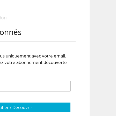
ion
 en
abonnés
ions
Esri
s uniquement avec votre email.
 le
 votre abonnement découverte
tifier / Découvrir