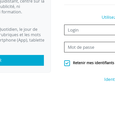
idistant, centré sur la
ublicité, ni
i formation.
Utilise
uotidien, le jour de
rubriques et les mots
artphone (App), tablette
R
Retenir mes identifiants
Ident