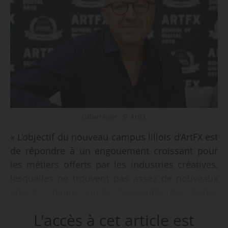
Gilbert Kiner - © ArtFX
« L’objectif du nouveau campus lillois d’ArtFX est
de répondre à un engouement croissant pour
les métiers offerts par les industries créatives,
lesquelles ne trouvent pas assez de nouveaux
talents. Chaque année, l’ensemble des écoles
françaises forment environ 600 jeunes, les
L'accès à cet article est
studios en recherchent plus du double. Et la