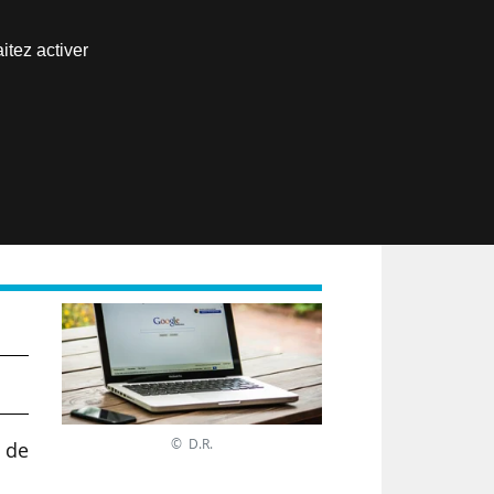
Nous joindre
itez activer
Espace abonné
EN
© D.R.
e de