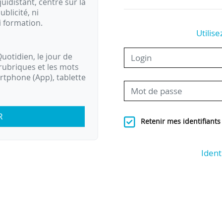
idistant, centré sur la
ublicité, ni
i formation.
Utilise
uotidien, le jour de
rubriques et les mots
artphone (App), tablette
R
Retenir mes identifiants
Ident