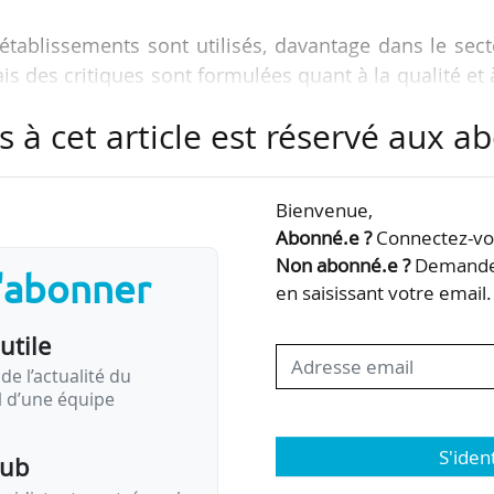
établissements sont utilisés, davantage dans le sec
s des critiques sont formulées quant à la qualité et 
place ».
s à cet article est réservé aux 
qu’elle soit utilisée de façon conséquente à l’aune
s, n’est pas encore implantée dans le paysage 
Bienvenue,
eurs ».
Abonné.e ?
Connectez-vou
Non abonné.e ?
Demandez
s'abonner
seignements de l’enquête sur les pratiques de reche
en saisissant votre email.
juin 2020 auprès de 5 598 chercheurs et publiée par
utile
1.
de l’actualité du
il d’une équipe
S'iden
pub