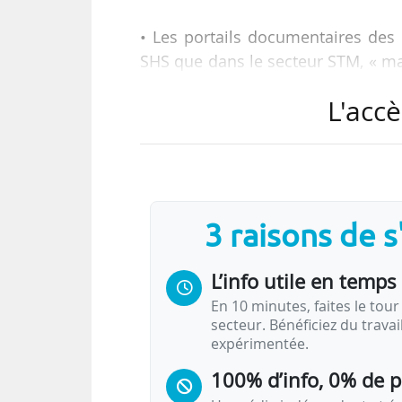
• Les portails documentaires des 
SHS que dans le secteur STM, « mai
performance des systèmes mis en 
L'accè
• Et la plateforme Istex, « bien 
statistiques d’usage constatée
ressources utilisées par les cherch
3 raisons de 
Tels sont trois des principaux en
documentaire menée entre mai et 
L’info utile en temps 
consortium Couperin le 01/03/202
En 10 minutes, faites le tour 
secteur. Bénéficiez du trava
L’étude montre aussi que pour…
expérimentée.
100% d’info, 0% de 