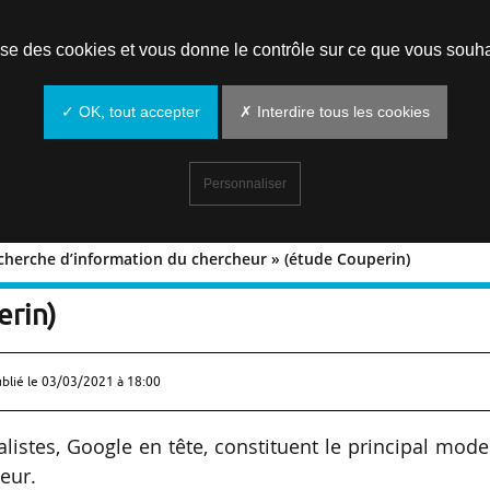
Prendre un rendez-vous
lise des cookies et vous donne le contrôle sur ce que vous souha
✓ OK, tout accepter
✗ Interdire tous les cookies
Personnaliser
cherche d’information du chercheur » (étude Couperin)
 de recherche d’information du
erin)
ublié le
03/03/2021 à 18:00
listes, Google en tête, constituent le principal mod
eur.