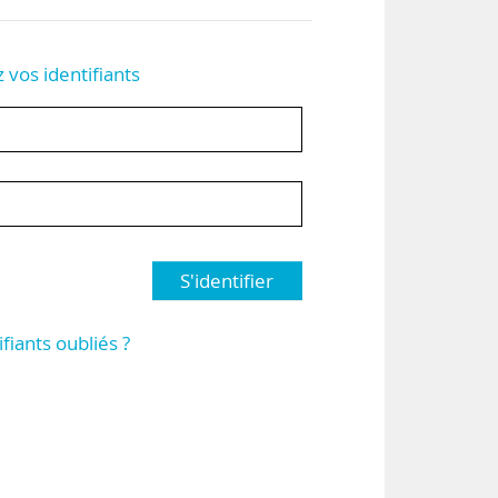
z vos identifiants
S'identifier
ifiants oubliés ?