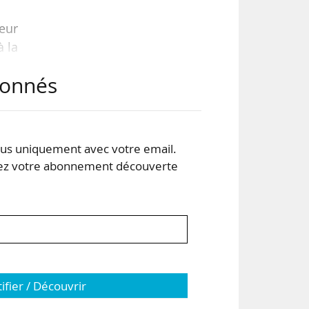
teur
à la
abonnés
 des
des
s uniquement avec votre email.
 votre abonnement découverte
rche
 le
tifier / Découvrir