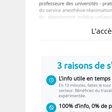
professeure des universités - prati
du service anesthésie-réanimation
du département médico-universit
ambulatoire, blocs opératoires et
L'accè
Elle succède à Jérôme Marchand-Ar
ministre des solidarités et de la sa
Catherine Paugam-Burtz est titula
3 raisons de 
Pierre et Marie Curie (aujourd’hu
L’info utile en temps 
En 10 minutes, faites le tour 
secteur. Bénéficiez du trava
expérimentée.
100% d’info, 0% de 