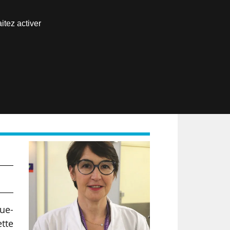
Nous joindre
itez activer
Espace abonné
EN
que-
tte