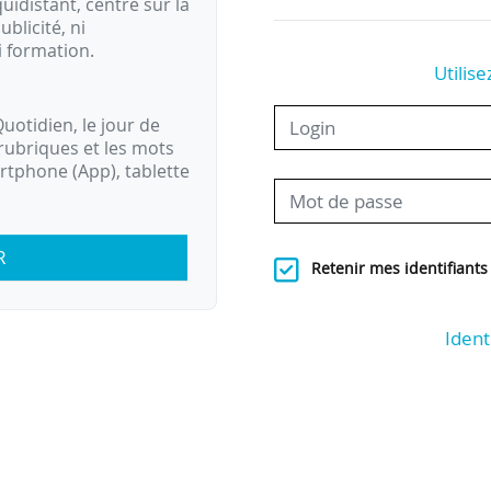
idistant, centré sur la
ublicité, ni
i formation.
Utilise
uotidien, le jour de
rubriques et les mots
artphone (App), tablette
R
Retenir mes identifiants
Ident