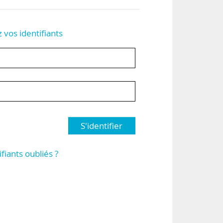
z vos identifiants
S'identifier
ifiants oubliés ?