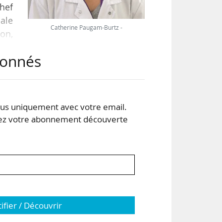
chef
cale
Catherine Paugam-Burtz -
on,
abonnés
ran,
s uniquement avec votre email.
sité
 votre abonnement découverte
tifier / Découvrir