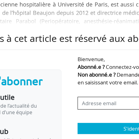
cienne hospitalière à Université de Paris, est aussi 
 de l’hôpital Beaujon depuis 2012 et directrice médi
aire Parabol (Periopératoire, anesthésie-réanimati
 coordination des prélèvements d’organes).
s à cet article est réservé aux 
vier qui a pris la direction du cabinet d’Olivier Vé
nté, le 18/05.
Bienvenue,
Abonné.e ?
Connectez-vou
ire d’un doctorat en sciences de la vie, de l’Univer
Non abonné.e ?
Demandez
s'abonner
i Sorbonne…
en saisissant votre email.
utile
de l’actualité du
il d’une équipe
S'iden
pub