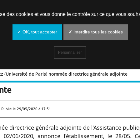
Prendre un rendez-vous
lise des cookies et vous donne le contrôle sur ce que vous souha
✓ OK, tout accepter
✗ Interdire tous les cookies
Personnaliser
 (Université de Paris) nommée directrice générale adjointe
m-Burtz (Université de Paris) nommée
inte
 Publié le
29/05/2020 à 17:51
 directrice générale adjointe de l’Assistance publi
02/06/2020, annonce l’établissement, le 28/05. Ce