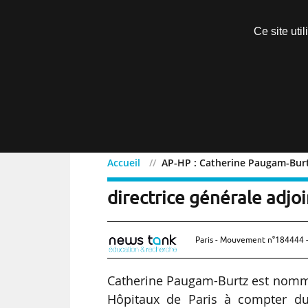
Découvrir sans engagement
Ce site uti
Menu
Accueil
AP-HP : Catherine Paugam-Burtz
AP-HP : Catherine Pauga
directrice générale adjo
Paris - Mouvement n°184444 -
Catherine Paugam-Burtz est nommée
Hôpitaux de Paris à compter du 