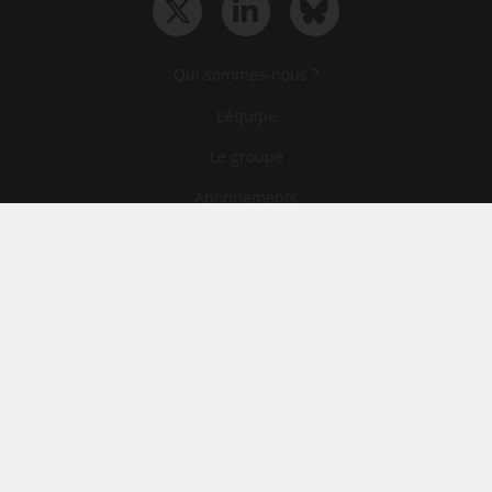
Qui sommes-nous ?
L‘équipe
Le groupe
Abonnements
Contact
Archives
CGA
Mentions légales
Confidentialité
Cookies