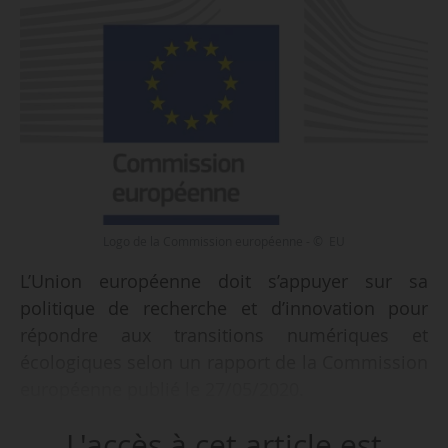
Logo de la Commission européenne - © EU
L’Union européenne doit s’appuyer sur sa
politique de recherche et d’innovation pour
répondre aux transitions numériques et
écologiques selon un rapport de la Commission
européenne publié le 27/05/2020.
L'accès à cet article est
Ce rapport sur les « performances de l’UE dans