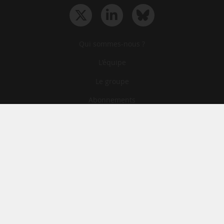
Qui sommes-nous ?
L‘équipe
Le groupe
Abonnements
Contact
Archives
CGA
Mentions légales
Confidentialité
Cookies