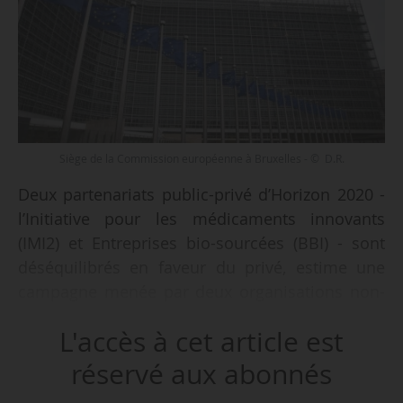
Siège de la Commission européenne à Bruxelles - © D.R.
Deux partenariats public-privé d’Horizon 2020 -
l’Initiative pour les médicaments innovants
(IMI2) et Entreprises bio-sourcées (BBI) - sont
déséquilibrés en faveur du privé, estime une
campagne menée par deux organisations non-
gouvernementales, le 25/05/2020.
L'accès à cet article est
Cette campagne « Au nom de l’innovation »,
réservé aux abonnés
pilotée par l’ONG Action Santé Mondiale et