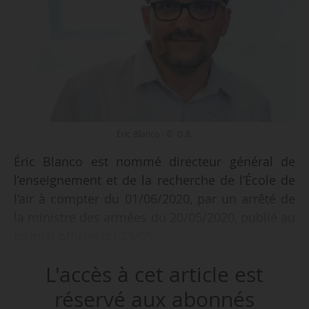
Éric Blanco - © D.R.
Éric Blanco est nommé directeur général de
l’enseignement et de la recherche de l’École de
l’air à compter du 01/06/2020, par un arrêté de
la ministre des armées du 20/05/2020, publié au
Journal officiel du 23/05.
L'accès à cet article est
Il succède à Philippe Girard qui occupait ce
poste depuis septembre 2018, et qui a été
réservé aux abonnés