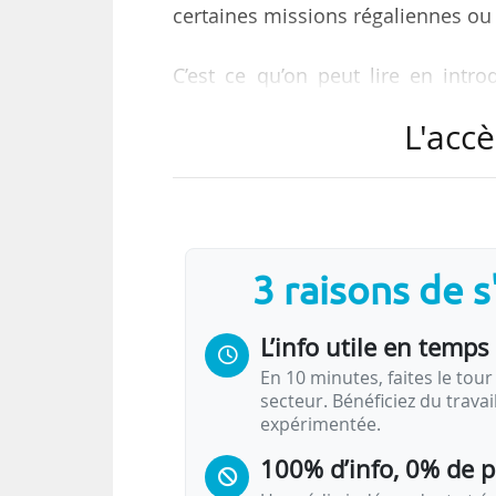
certaines missions régaliennes ou 
C’est ce qu’on peut lire en intro
19/05/2020, et dont News Tank 
L'accè
« exceptionnel » a été déployé 
malgré tout permis le maintien d’u
Pour le CEA, la période qui s’ouv
progressivement ces activités, dans
3 raisons de 
assurer les missions…
L’info utile en temps 
En 10 minutes, faites le tour 
secteur. Bénéficiez du trava
expérimentée.
100% d’info, 0% de 