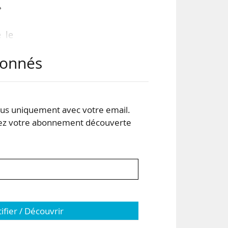
»
é le
ail
abonnés
l a
rrer
s uniquement avec votre email.
nt à
 votre abonnement découverte
tifier / Découvrir