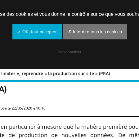
Prendre un rendez-vous
lise des cookies et vous donne le contrôle sur ce que vous souha
✓ OK, tout accepter
✗ Interdire tous les cookies
Personnaliser
s limites », reprendre « la production sur site » (PRA)
eint ses limites », reprendre « la
A)
ublié le
22/05/2020 à 10:10
s, en particulier à mesure que la matière première pou
aute de production de nouvelles données. De mê