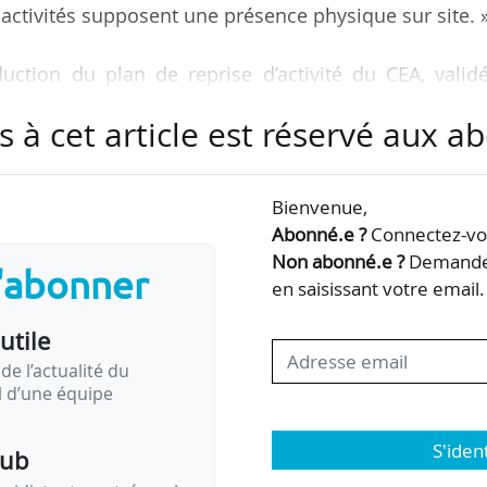
activités supposent une présence physique sur site. 
duction du plan de reprise d’activité du CEA, valid
a obtenu copie. Selon le document, un télétrav
s à cet article est réservé aux 
de manière « massive » depuis le confinement, et i
ne activité « notable » au sein des équipes.
Bienvenue,
re depuis le 11/05 « devra donc permettre de redéma
Abonné.e ?
Connectez-vou
 le respect du principe de sécurité sanitaire, en visa
Non abonné.e ?
Demandez
s'abonner
en saisissant votre email.
utile
de l’actualité du
il d’une équipe
S'iden
pub