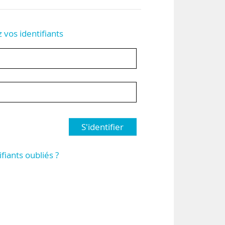
z vos identifiants
S'identifier
ifiants oubliés ?