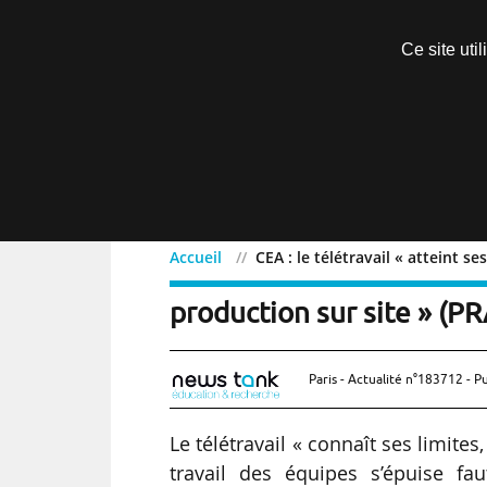
Découvrir sans engagement
Ce site uti
Menu
Accueil
CEA : le télétravail « atteint se
CEA : le télétravail « att
production sur site » (PR
Paris - Actualité n°183712 - P
Le télétravail « connaît ses limite
travail des équipes s’épuise f