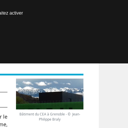
Nous joindre
itez activer
Espace abonné
EN
Bâtiment du CEA à Grenoble - © Jean-
r le
Philippe Braly
me,