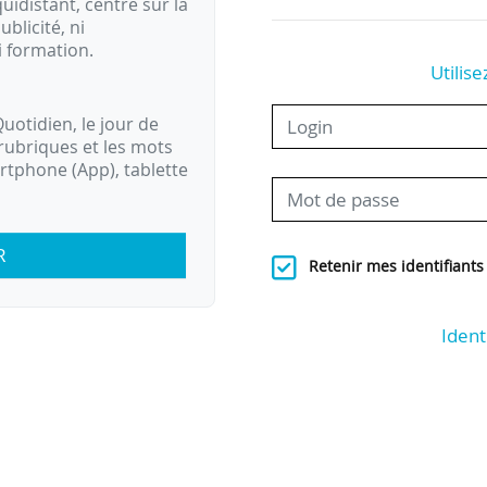
idistant, centré sur la
ublicité, ni
i formation.
Utilise
uotidien, le jour de
rubriques et les mots
artphone (App), tablette
R
Retenir mes identifiants
Ident