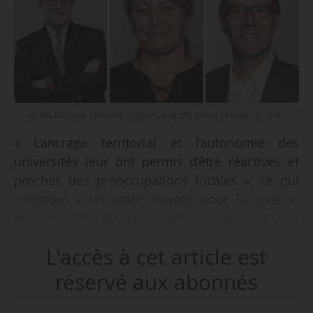
Gilles Roussel, Christine Ziegler-Gangloff, Olivier Laboux - © D.R.
« L’ancrage territorial et l’autonomie des
universités leur ont permis d’être réactives et
proches des préoccupations locales », ce qui
constitue « un atout majeur pour la suite »,
déclare Gilles Roussel, président de la CPU, le
20/05/2020. Selon lui, « la crise et la réponse
L'accès à cet article est
des universités questionnent le modèle national
très centralisateur et administré, par rapport au
réservé aux abonnés
modèle agile et de proximité avec les acteurs
locaux que nous promouvons. Tout en