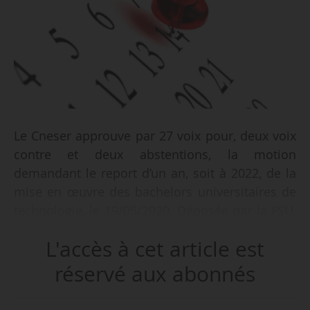
Le Cneser approuve par 27 voix pour, deux voix
contre et deux abstentions, la motion
demandant le report d’un an, soit à 2022, de la
mise en œuvre des bachelors universitaires de
technologie, le 19/05/2020. Déposée par la FSU,
cette motion est soutenue par Sup’Recherche, le
L'accès à cet article est
Sgen-CFDT, le SNPTES, l’Unef, la Fage et la CGT.
réservé aux abonnés
Le SNPTES indique ainsi que « s’il ne rejette pas
sur le fonds le Bachelor Universitaire de