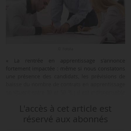
© Fotolia
« La rentrée en apprentissage s’annonce
fortement impactée : même si nous constatons
une présence des candidats, les prévisions de
baisse du nombre de contrats en apprentissage
se situent entre 30 et 50 % ; il est indispensable
qu’un plan de soutien de l’apprentissage soit
L'accès à cet article est
mis en place », indique Pierre Goguet, président
de CCI France, le 18/05 dans une
réservé aux abonnés
communication du réseau.