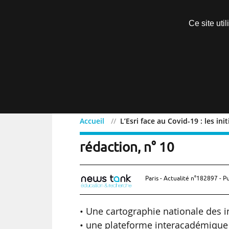
Découvrir sans engagement
Ce site uti
Menu
Accueil
L’Esri face au Covid-19 : les in
L’Esri face au Covid-19 : 
rédaction, n° 10
Paris - Actualité n°182897 - P
• Une cartographie nationale des in
• une plateforme interacadémique po