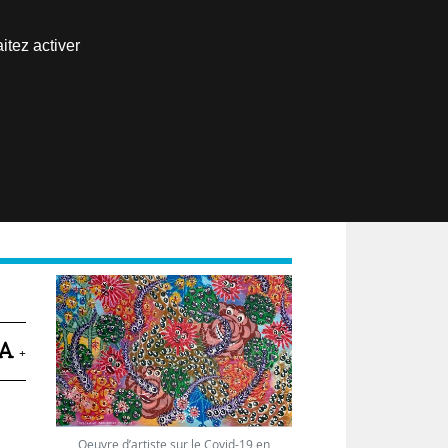
Nous joindre
itez activer
Espace abonné
EN
+
Oeuvre d’artiste sur le Covid-19 en