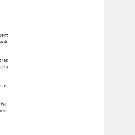
pent
voir
mbres
e la
s et
ise,
ment