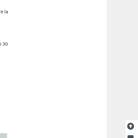
e la
e 30
.