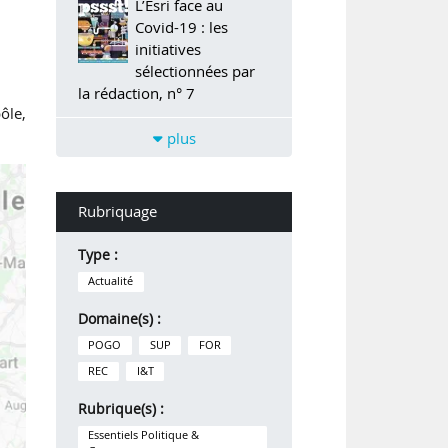
L’Esri face au
Covid-19 : les
initiatives
sélectionnées par
la rédaction, n° 7
ôle,
plus
Rubriquage
Type :
Actualité
Domaine(s) :
POGO
SUP
FOR
REC
I&T
Rubrique(s) :
Essentiels Politique &