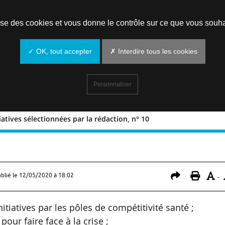
Prendre un rendez-vous
lise des cookies et vous donne le contrôle sur ce que vous souha
✓ OK, tout accepter
✗ Interdire tous les cookies
Personnaliser
itiatives sélectionnées par la rédaction, n° 10
les initiatives sélectionnées par la
ublié le
12/05/2020 à 18:02
-
itiatives par les pôles de compétitivité santé ;
ur faire face à la crise ;