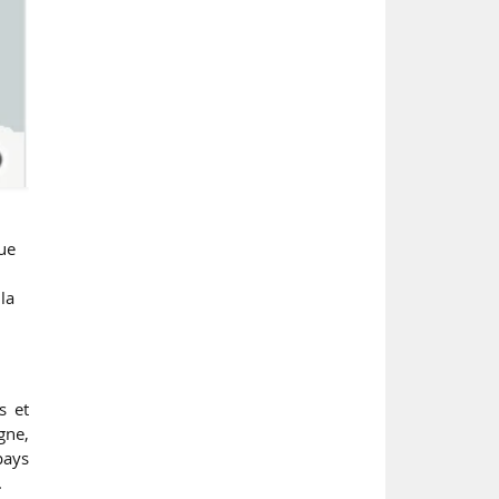
que
 la
s et
gne,
pays
.