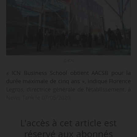
© ICN
« ICN Business School obtient AACSB pour la
durée maximale de cinq ans », indique Florence
Legros, directrice générale de l’établissement, à
News Tank le 07/05/2020.
Selon elle, les auditeurs ont salué :
L'accès à cet article est
• « l’Alliance Artem et la pédagogie Art,
Technology et Management au cœur de sa
réservé aux abonnés