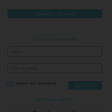
INP-UGA).
S'identifier / Découvrir
Dès le mois de mars, la fondation avait
débloqué une aide…
Utilisez vos identifiants
Retenir mes identifiants
S'identifier
Identifiants oubliés ?