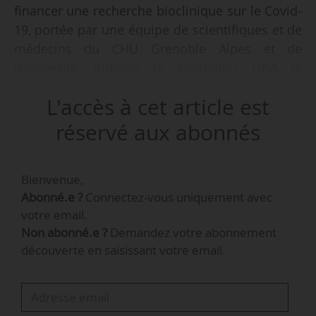
financer une recherche bioclinique sur le Covid-
19, portée par une équipe de scientifiques et de
médecins du CHU Grenoble Alpes et de
l’université, indique la Fondation UGA le
07/05/2020.
L'accès à cet article est
Objectif : « mieux comprendre l’aggravation
réservé aux abonnés
tardive » de l’état de santé de certains patients
atteints du Covid-19, à savoir « une atteinte
Bienvenue,
respiratoire sévère responsable de presque
Abonné.e ?
Connectez-vous uniquement avec
tous les séjours actuels en réanimation » que
votre email.
e
« certains patients présentent vers le 8
jour »,
Non abonné.e ?
Demandez votre abonnement
explique Olivier Epaulard, infectiologue au CHU
découverte en saisissant votre email.
Grenoble Alpes, coporteur du projet
avec Audrey Le Couellec et Bertrand Toussaint,
biologistes médicaux au CHU et chercheurs au
laboratoire TIMC-Imag (CNRS, UGA, Grenoble