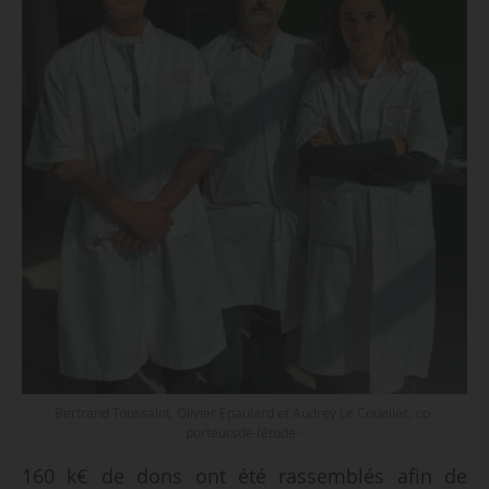
Bertrand Toussaint, Olivier Epaulard et Audrey Le Couellec, co-
porteursde l’étude -
160 k€ de dons ont été rassemblés afin de