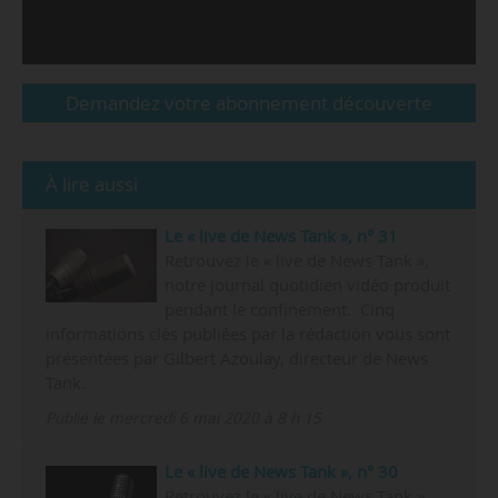
Demandez votre abonnement découverte
À lire aussi
Le « live de News Tank », n° 31
Retrouvez le « live de News Tank »,
notre journal quotidien vidéo produit
pendant le confinement. Cinq
informations clés publiées par la rédaction vous sont
présentées par Gilbert Azoulay, directeur de News
Tank.
Publié le mercredi 6 mai 2020 à 8 h 15
Le « live de News Tank », n° 30
Retrouvez le « live de News Tank »,