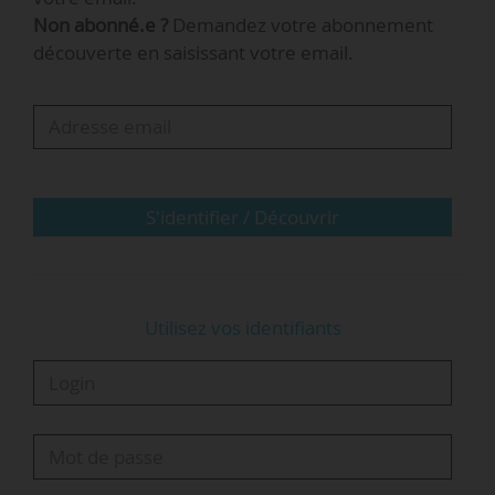
Non abonné.e ?
Demandez votre abonnement
Le plan qui doit être présenté au CHSCT de
découverte en saisissant votre email.
l’université le 07/05 prévoit de « privilégier le
travail à distance lorsque c’est possible », mais
aussi la réouverture de quelques unités de
recherche à partir du 11/05, notamment en
sciences du vivant. « Cela…
S'identifier / Découvrir
Utilisez vos identifiants