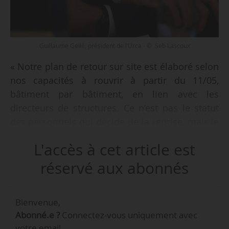
Guillaume Gellé, président de l’Urca - © Seb Lascoux
« Notre plan de retour sur site est élaboré selon
nos capacités à rouvrir à partir du 11/05,
bâtiment par bâtiment, en lien avec les
directeurs de structures. Ce n’est pas le statut
des personnels qui décide de la reprise, mais le
degré de priorité des activités. Nous avons
L'accès à cet article est
déterminé quatre niveaux, et il est probable que
pour le dernier, le retour des personnels n’aura
réservé aux abonnés
lieu qu’en septembre », déclare Guillaume Gellé,
président de l’Université de Reims Champagne-
Bienvenue,
Ardenne, lors d’un point presse organisé à
Abonné.e ?
Connectez-vous uniquement avec
distance, le 05/05/2020.
votre email.