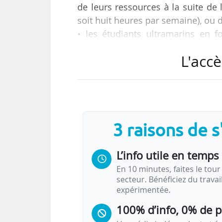
de leurs ressources à la suite de 
soit huit heures par semaine), ou de 
• les étudiants ultramarins en fo
restés en métropole et qui sub
L'accè
éloignement. »
Ces deux catégories d’étudiants q
annoncée par le Premier ministre,
boursiers comme non boursiers, re
3 raisons de 
L’info utile en temps 
En 10 minutes, faites le tour 
secteur. Bénéficiez du trava
expérimentée.
100% d’info, 0% de 