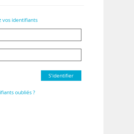
z vos identifiants
S'identifier
ifiants oubliés ?