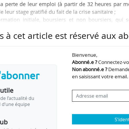
la perte de leur emploi (à partir de 32 heures par m
leur stage gratifié du fait de la crise sanitaire ;
rmation initiale, boursiers et non boursiers, qui 
issent de plein fouet les conséquences de l’hy
s à cet article est réservé aux 
ui pourront bénéficier de l’aide exceptionnelle de 
Bienvenue,
 le 04/05, indique le Mesri, le 05/04. « Les étudia
Abonné.e ?
Connectez-vou
présentent près de la moitié » des 800 000…
Non abonné.e ?
Demandez
s'abonner
en saisissant votre email.
utile
de l’actualité du
il d’une équipe
S'iden
pub