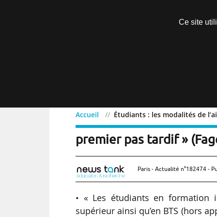
Découvrir sans engagement
Ce site uti
Menu
Accueil
Étudiants : les modalités de l’
Étudiants : les modalités
premier pas tardif » (Fag
Paris - Actualité n°182474 - P
• « Les étudiants en formation i
supérieur ainsi qu’en BTS (hors ap