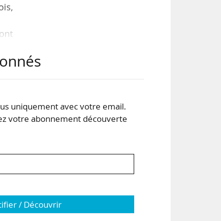
ois,
sont
per
abonnés
200€
nts,
s uniquement avec votre email.
 votre abonnement découverte
tifier / Découvrir