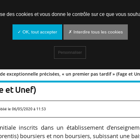
Prendre un rendez-vous
lise des cookies et vous donne le contrôle sur ce que vous souha
✓ OK, tout accepter
✗ Interdire tous les cookies
Personnaliser
aide exceptionnelle précisées, « un premier pas tardif » (Fage et Un
 de l’aide exceptionnelle précisées, « 
e et Unef)
ublié le
06/05/2020 à 11:53
nitiale inscrits dans un établissement d’enseignem
prentis) boursiers et non boursiers, subissant une ba