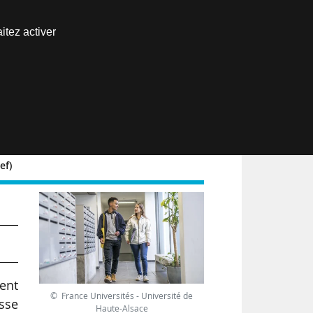
Nous joindre
itez activer
Espace abonné
EN
ef)
un
ent
© France Universités - Université de
isse
Haute-Alsace