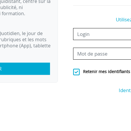
idistant, centré sur la
ublicité, ni
i formation.
Utilise
uotidien, le jour de
rubriques et les mots
artphone (App), tablette
R
Retenir mes identifiants
Ident