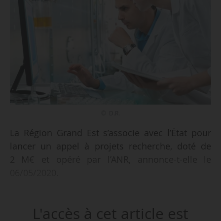
© D.R.
La Région Grand Est s’associe avec l’État pour
lancer un appel à projets recherche, doté de
2 M€ et opéré par l’ANR, annonce-t-elle le
06/05/2020.
« Après que la région s’est pleinement associée
L'accès à cet article est
aux démarches nationales en finançant de