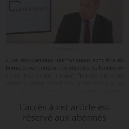
Jean Charroin -
« Les recrutements internationaux vont être en
berne, et vont obérer nos objectifs de l’année en
cours. Néanmoins, l’impact financier lié à un
nombre réduit d’étudiants internationaux au
sein de nos programmes restera marginal.
Une des forces de l’Essca, c’est sa bonne
L'accès à cet article est
implantation en France et sa faible exposition à
l’international. Le PGE et
réservé aux abonnés
le bachelor représentent plus de 80 % de notre