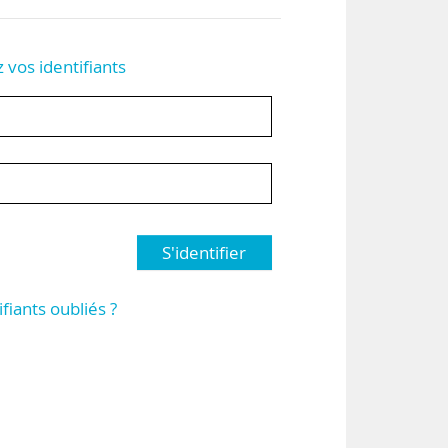
z vos identifiants
S'identifier
ifiants oubliés ?