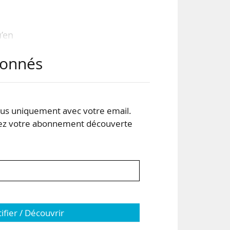
’en
abonnés
Esri
e la
tion
s uniquement avec votre email.
s ou
 votre abonnement découverte
tifier / Découvrir