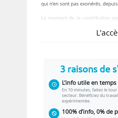
qui n’en sont pas exonérés, depuis 
Le montant de la contribution po
2019-2020, et 2€ de plus qu’en 20
L'accè
Dans un courrier du 28/04 annonça
« rappelle que les établissements
présentation de l’attestation d’a
initiale dans leur établissement,
3 raisons de 
dématérialisées. »
L’info utile en temps 
Par…
En 10 minutes, faites le tour 
secteur. Bénéficiez du trava
expérimentée.
100% d’info, 0% de 