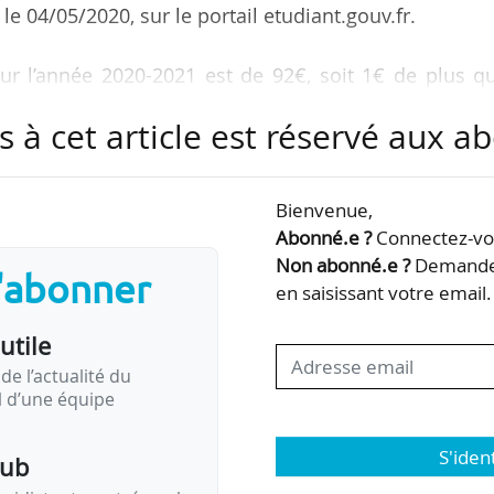
le 04/05/2020, sur le portail etudiant.gouv.fr.
ur l’année 2020-2021 est de 92€, soit 1€ de plus qu
18-2019, année de son lancement.
s à cet article est réservé aux 
nt cette ouverture, Frédérique Vidal, ministre de l’
 d’enseignement supérieur ont un rôle de contrôle d
Bienvenue,
cquittement par les étudiants s’inscrivant en forma
Abonné.e ?
Connectez-vou
 que ce soit dans le cadre des inscriptions physique
Non abonné.e ?
Demandez
s'abonner
en saisissant votre email.
utile
de l’actualité du
il d’une équipe
S'iden
pub