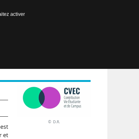
Nous joindre
itez activer
Espace abonné
EN
© D.R.
 est
r et