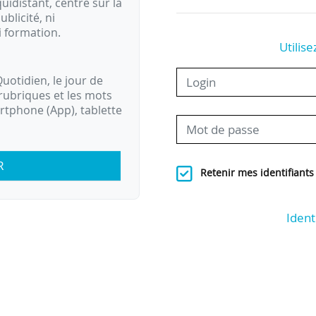
idistant, centré sur la
ublicité, ni
i formation.
Utilise
uotidien, le jour de
rubriques et les mots
artphone (App), tablette
R
Retenir mes identifiants
Ident