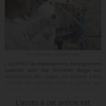
© Barande Jérémy / Ecole polytechnique
« Les CHSCT des établissements d’enseignement
supérieur dans leur formation élargie aux
représentants des usagers ont vocation à être
informés des mesures prises », indique une
circulaire de Frédérique Vidal, ministre de l’Esri,
du 03/05/2020, relative au plan de
L'accès à cet article est
déconfinement adressé aux chefs