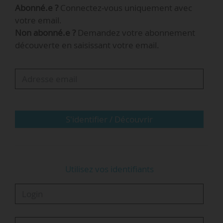
Abonné.e ?
Connectez-vous uniquement avec
formation d’excellence, à la fois innovante et
votre email.
constamment adaptée à un marché de l’emploi
Non abonné.e ?
Demandez votre abonnement
en profonde mutation », indique Michelle Sisto,
découverte en saisissant votre email.
directrice du PGE et des MSc à l’Edhec Business
School.
Selon l’établissement, l’association a salué :
• « la qualité des campus de l’Edhec,
enrichissant l’expérience d’apprentissage ;
S'identifier / Découvrir
• la stratégie réfléchie et pertinente…
Utilisez vos identifiants