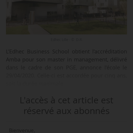
Edhec Lille - © D.R.
L’Edhec Business School obtient l’accréditation
Amba pour son master in management, délivré
dans le cadre de son PGE, annonce l’école le
29/04/2020. Celle-ci est accordée pour cinq ans,
soit la durée maximale.
L'accès à cet article est
« L’obtention de cette accréditation est une
reconnaissance de l’engagement quotidien et
réservé aux abonnés
des efforts mis en œuvre en continu par l’école
pour offrir aux étudiants une expérience
Bienvenue,
d’apprentissage toujours plus qualitative et une