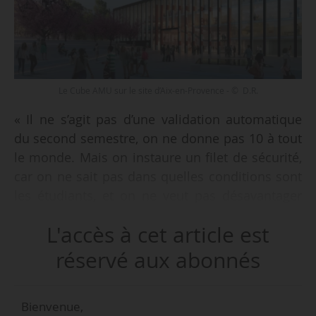
Le Cube AMU sur le site d’Aix-en-Provence - © D.R.
« Il ne s’agit pas d’une validation automatique
du second semestre, on ne donne pas 10 à tout
le monde. Mais on instaure un filet de sécurité,
car on ne sait pas dans quelles conditions sont
les étudiants, et on ne veut pas désavantager
ceux qui ont des difficultés financières,
L'accès à cet article est
numériques, etc. On trouve que c’est plus
juste », déclare Éric Berton, président d’Aix-
réservé aux abonnés
Marseille Université, à News Tank, le
22/04/2020.
Bienvenue,