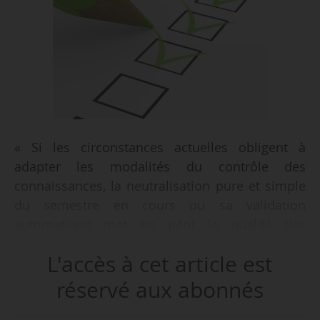
« Si les circonstances actuelles obligent à
adapter les modalités du contrôle des
connaissances, la neutralisation pure et simple
du semestre en cours ou sa validation
automatique met en péril la qualité des
formations dispensées », écrit Frédérique Vidal,
L'accès à cet article est
ministre de l’enseignement supérieur, de la
recherche et de l’innovation, le 22/04/2020 en
réservé aux abonnés
guise de recommandation quant à