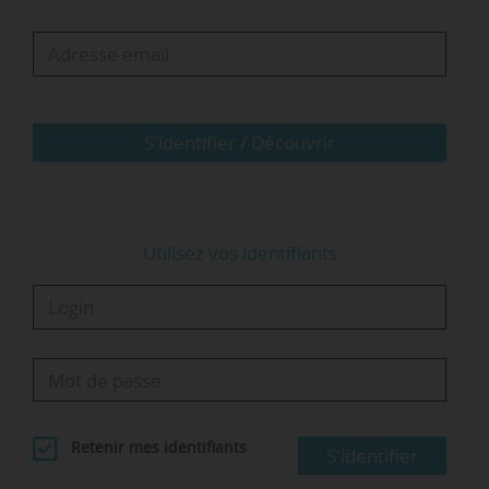
de commerce du Royaume-Uni de classer les
revues académiques avant la parution du
classement AJG réalisé par l’ABS, en 2018.
Les auteurs observent un « écart de perception
S'identifier / Découvrir
notable » entre l’avis des…
Utilisez vos identifiants
Retenir mes identifiants
S'identifier