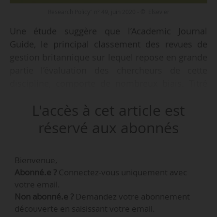
Research Policy" n° 49, juin 2020 - © Elsevier
Une étude suggère que l’Academic Journal
Guide, le principal classement des revues de
gestion britannique sur lequel repose en grande
partie l’évaluation des chercheurs de cette
discipline, comporte de nombreux biais. Titré
« The journal quality perception gap », l’article
L'accès à cet article est
dont News Tank a obtenu copie doit paraitre
dans la revue « Research Policy » (n° 49,
réservé aux abonnés
juin 2020).
Bienvenue,
Les auteurs sont trois chercheurs en finance :
Abonné.e ?
Connectez-vous uniquement avec
Cormac Bryce (Cass Business School), Michael
votre email.
Dowling (Rennes School of Business) et Brian
Non abonné.e ?
Demandez votre abonnement
Luceyc (Trinity Business School). Ils ont
découverte en saisissant votre email.
demandé à quelques 500 chercheurs d’écoles