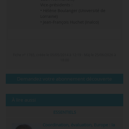
Vice-présidents :
• Hélène Boulanger (Université de
Lorraine)
• Jean-François Huchet (Inalco)
Personnels
• Une équipe permanente : 27
personnes.
Fiche n° 1765, créée le 05/05/2014 à 12:19 - MàJ le 25/06/2026 à
• Des conseillers et consultants : 7
18:00
personnes.
Demandez votre abonnement découverte
À lire aussi
ESSENTIELS
Coordination, évaluation, Europe : la