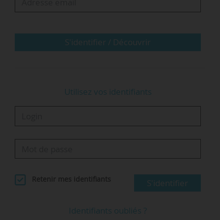
difficulté de l’exercice pour faire en sorte que
les choses avancent. Nous sommes, de surcroît,
dans un contexte où nous ne savons pas encore
pour…
S'identifier / Découvrir
Utilisez vos identifiants
Retenir mes identifiants
S'identifier
Identifiants oubliés ?