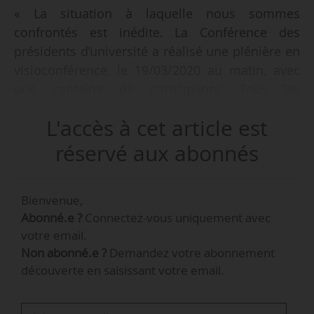
« La situation à laquelle nous sommes
confrontés est inédite. La Conférence des
présidents d’université a réalisé une plénière en
visioconférence, le 19/03/2020 au matin, avec
une centaine de participants. Tous les
présidents et les universités sont au travail,
L'accès à cet article est
mais de nombreuses questions demeurent »,
déclare Gilles Roussel, président de la CPU et
réservé aux abonnés
premier vice-président de l’Université Gustave
Eiffel, à News Tank le 19/03.
Bienvenue,
Abonné.e ?
Connectez-vous uniquement avec
« Les équipes pédagogiques et tous les services
votre email.
sont au travail pour essayer d’assurer au mieux
Non abonné.e ?
Demandez votre abonnement
la poursuite des activités dans des conditions
découverte en saisissant votre email.
dégradées. De nombreuses questions
émergent, car il ne faut pas minimiser la