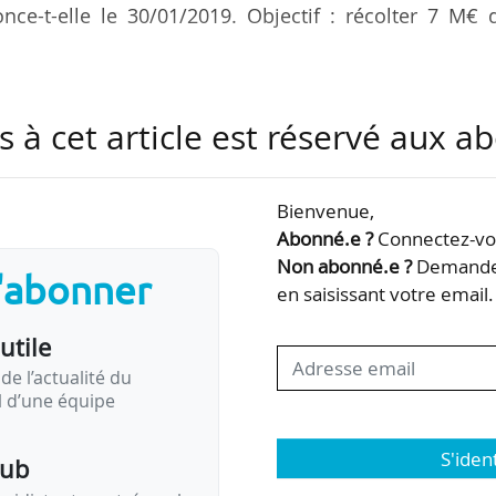
nce-t-elle le 30/01/2019. Objectif : récolter 7 M€ d
if par essence et le patrimoine de l’Université de Na
s à cet article est réservé aux 
indique-t-elle, rappelant qu’elle compte une centain
t sur plusieurs villes, « où se croisent chaque jour 
00 personnels et plusieurs milliers d’usagers exter
Bienvenue,
Abonné.e ?
Connectez-vou
Non abonné.e ?
Demandez
s'abonner
ent ont été choisies dans le cadre de ce programme 
en saisissant votre email.
 aux attentes des usagers » …
utile
de l’actualité du
il d’une équipe
S'iden
pub