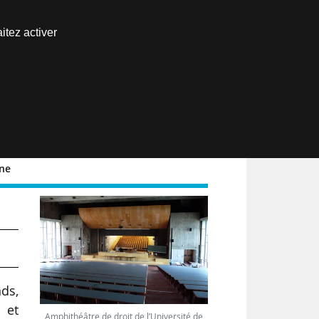
Nous joindre
itez activer
Espace abonné
EN
ine
de
ds,
l et
Amphithéâtre de droit de l’Université de