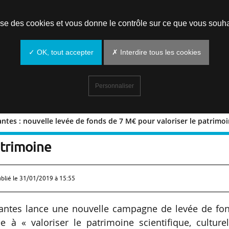
Prendre un rendez-vous
lise des cookies et vous donne le contrôle sur ce que vous souha
✓ OK, tout accepter
✗ Interdire tous les cookies
Personnaliser
antes : nouvelle levée de fonds de 7 M€ pour valoriser le patrimo
é de Nantes : nouvelle levée de fonds 
atrimoine
ublié le
31/01/2019 à 15:55
Nantes lance une nouvelle campagne de levée de fon
 à « valoriser le patrimoine scientifique, culture