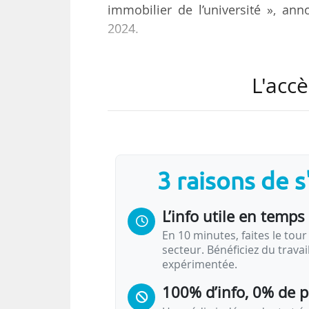
immobilier de l’université », anno
2024.
« L’université est un lieu collect
L'accè
doit symboliser son dynamisme », 
bâtiments répartis sur 421 000 m² e
de 37 000 étudiants, près de 4 0
chaque année ».
3 raisons de 
Quatre structures de l’établissem
de les « repenser pour les adapter
L’info utile en temps 
En 10 minutes, faites le tour 
secteur. Bénéficiez du trava
expérimentée.
100% d’info, 0% de 