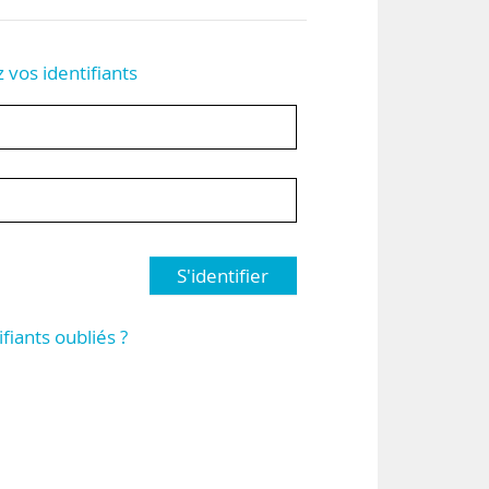
z vos identifiants
S'identifier
ifiants oubliés ?