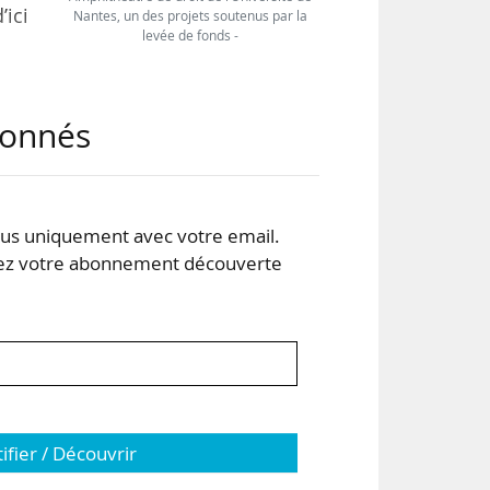
’ici
Nantes, un des projets soutenus par la
levée de fonds -
ntes
abonnés
e de
plus
nes
s uniquement avec votre email.
 votre abonnement découverte
afin
tifier / Découvrir