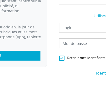
idistant, centré sur la
ublicité, ni
i formation.
Utilise
uotidien, le jour de
rubriques et les mots
artphone (App), tablette
R
Retenir mes identifiants
Ident