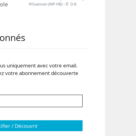
ole
N’Guessan (INP-HB) - © D.R.
port
abonnés
ent
oirs
co-
nts
s uniquement avec votre email.
 votre abonnement découverte
tifier / Découvrir