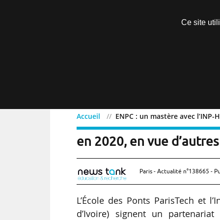
Découvrir sans engagement
Ce site uti
Menu
Accueil
ENPC : un mastère avec l’INP-H
ENPC : un mastère avec l
en 2020, en vue d’autre
Paris - Actualité n°138665 - P
L’École des Ponts ParisTech et l’
d’Ivoire) signent un partenaria