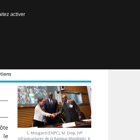
Nous joindre
itez activer
Espace abonné
EN
ations
Côte
S. Mougard (ENPC), M. Diop, (VP
 le
infrastructures de la Banque Mondiale), K.