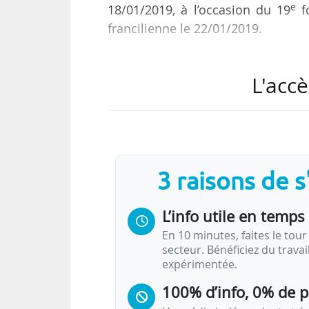
e
18/01/2019, à l’occasion du 19
fo
francilienne le 22/01/2019.
Dans un premier temps, la coopéra
L'accè
et aménagement urbain qui ouvri
par les deux institutions, en coll
publics ivoiriens. Les enseignem
direction pédagogique. Un progr
et chercheurs est prévu.
3 raisons de 
Ce programme doit également « f
L’info utile en temps 
En 10 minutes, faites le tour 
secteur. Bénéficiez du trava
expérimentée.
100% d’info, 0% de 