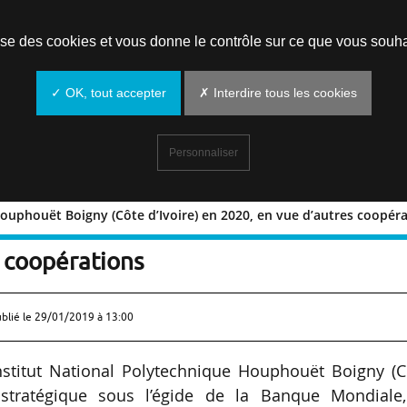
Prendre un rendez-vous
lise des cookies et vous donne le contrôle sur ce que vous souha
✓ OK, tout accepter
✗ Interdire tous les cookies
Personnaliser
ouphouët Boigny (Côte d’Ivoire) en 2020, en vue d’autres coopér
’INP-Houphouët Boigny (Côte d’Ivoire)
s coopérations
ublié le
29/01/2019 à 13:00
Institut National Polytechnique Houphouët Boigny (
t stratégique sous l’égide de la Banque Mondiale,