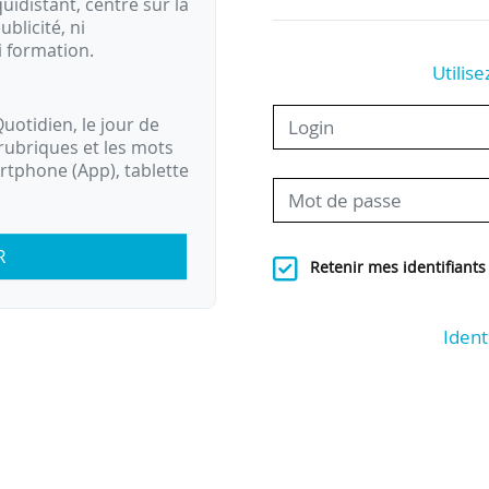
idistant, centré sur la
ublicité, ni
i formation.
Utilise
uotidien, le jour de
rubriques et les mots
artphone (App), tablette
R
Retenir mes identifiants
Ident