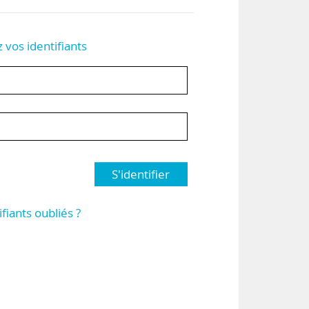
z vos identifiants
S'identifier
ifiants oubliés ?