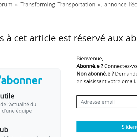
rum « Transforming Transportation », annonce l’éc
tion portera sur un mastère professionnel en trans
s à cet article est réservé aux 
ra début 2020. Ce programme sera conçu conjointem
aboration avec les opérateurs du secteur et les pouv
ents seront assurés par les deux écoles, avec une 
Bienvenue,
amme d’échanges de bonnes pratiques entre enseigna
Abonné.e ?
Connectez-vou
Non abonné.e ?
Demandez
s'abonner
en saisissant votre email.
ormaliser un…
utile
de l’actualité du
il d’une équipe
S'iden
pub