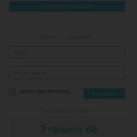
• Trois sont thématiques, et portent plus
S'identifier / Découvrir
précisément sur l’IA et le numérique : celui…
Utilisez vos identifiants
Retenir mes identifiants
S'identifier
Identifiants oubliés ?
3 raisons de