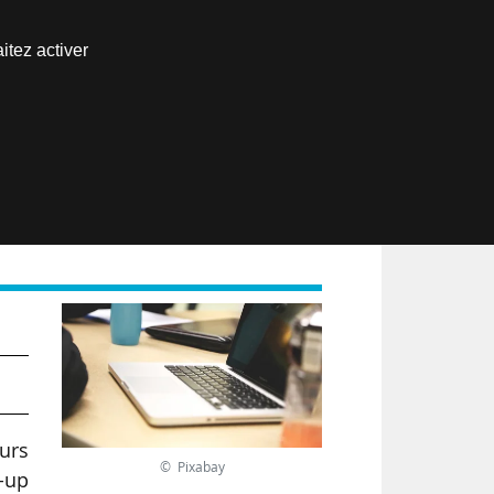
Nous joindre
itez activer
Espace abonné
EN
eurs
© Pixabay
t-up