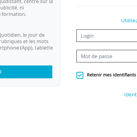
idistant, centré sur la
ublicité, ni
i formation.
Utilise
uotidien, le jour de
rubriques et les mots
artphone (App), tablette
R
Retenir mes identifiants
Ident