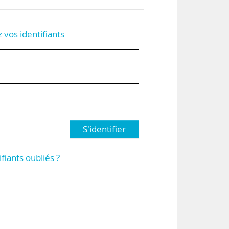
z vos identifiants
S'identifier
ifiants oubliés ?