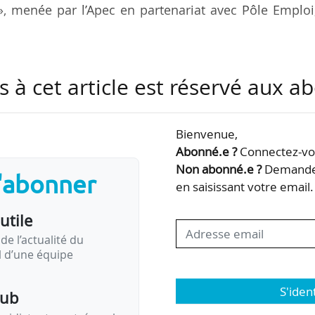
 », menée par l’Apec en partenariat avec Pôle Emploi
s à cet article est réservé aux 
t à la qualité de la formation enseignée. L’étude mo
nt recruter au sein d’une école en particulier ;
ur les profils universitaires, notamment grâce à
Bienvenue,
écoles, qui leur permet d’intervenir dans des modu
Abonné.e ?
Connectez-vou
Non abonné.e ?
Demandez
s'abonner
es écoles pour repérer des collaborateurs ».
en saisissant votre email.
utile
de l’actualité du
il d’une équipe
S'iden
pub