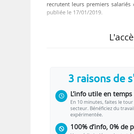
recrutent leurs premiers salariés
publiée le 17/01/2019.
Pour certaines start-up, il s’agit :
L'accè
• « d’un gage au recrutement quan
que certains déclarent volontaireme
• d’obtenir des candidatures po
proximité de certains avec les 
universitaires ;
3 raisons de 
• de nouer des partenariats avec l
L’info utile en temps 
Ainsi, avec le…
En 10 minutes, faites le tour 
secteur. Bénéficiez du trava
expérimentée.
100% d’info, 0% de 