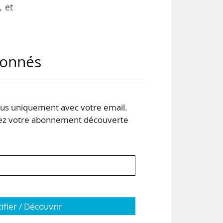
, et
abonnés
ntre
 la
les
s uniquement avec votre email.
 votre abonnement découverte
tifier / Découvrir