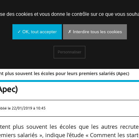
Prendre un rendez-vous
lise des cookies et vous donne le contrôle sur ce que vous souha
✓ OK, tout accepter
✗ Interdire tous les cookies
Personnaliser
tent plus souvent les écoles pour leurs premiers salariés (Apec)
ollicitent plus souvent les écoles pour
Apec)
ublié le
22/01/2019 à 10:45
citent plus souvent les écoles que les autres recrut
premiers salariés », indique l’étude « Comment les star