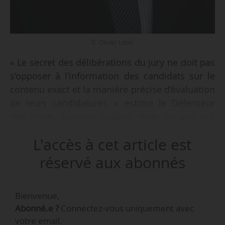
© Olivier Löser
« Le secret des délibérations du jury ne doit pas
s’opposer à l’information des candidats sur le
contenu exact et la manière précise d’évaluation
de leurs candidatures », estime le Défenseur
des droits, Jacques Toubon, dans un avis sur
Parcoursup rendu public le 21/01/2019. Il
L'accès à cet article est
estime par ailleurs que l'« exigence de
transparence, permettant aux candidats de
réservé aux abonnés
connaître avec précision les critères sur
lesquels leur dossier sera examiné, n’entrave
Bienvenue,
pas l’examen individualisé de chacune des
Abonné.e ?
Connectez-vous uniquement avec
candidatures reçues par les commissions
votre email.
d’examen des vœux dans les établissements ».