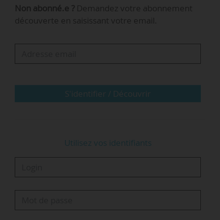
Non abonné.e ?
Demandez votre abonnement
découverte en saisissant votre email.
Aussi recommande-t-il de « prendre les
mesures nécessaires, d’ordre législatif et d’ordre
réglementaire, afin de rendre publiques toutes
les informations relatives au traitement, y
compris algorithmique, et à l’évaluation…
S'identifier / Découvrir
Utilisez vos identifiants