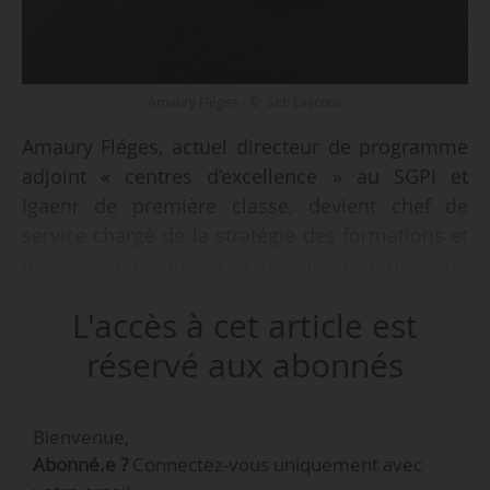
Amaury Fléges - © Seb Lascoux
Amaury Fléges, actuel directeur de programme
adjoint « centres d’excellence » au SGPI et
Igaenr de première classe, devient chef de
service chargé de la stratégie des formations et
de la vie étudiante à la Dgesip, à compter de
février 2019. Sa nomination est annoncée au
L'accès à cet article est
Journal officiel du 20/01/2019.
réservé aux abonnés
Il succède à Rachel-Marie Pradeilles-Duval, qui a
rejoint la Dgesco du ministère de l’éducation
Bienvenue,
nationale et de la jeunesse.
Abonné.e ?
Connectez-vous uniquement avec